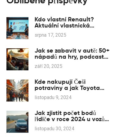
Oblíbené příspěvky
Kdo vlastní Renault?
Aktuální vlastnická
struktura automobilky v
srpna 17, 2025
roce 2025
Jak se zabavit v autě: 50+
nápadů na hry, podcasty
a rituály na cesty (2025)
září 20, 2025
Kde nakupují Češi
potraviny a jak Toyota
ovlivňuje trh
listopadu 9, 2024
Jak zjistit počet bodů
řidiče v roce 2024 u vozů
Opel
listopadu 30, 2024