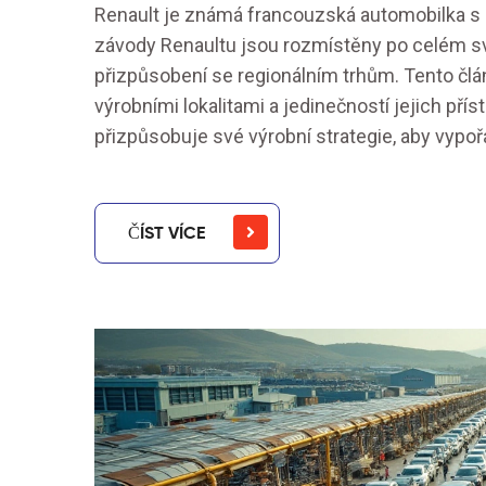
Renault je známá francouzská automobilka s b
závody Renaultu jsou rozmístěny po celém svě
přizpůsobení se regionálním trhům. Tento člán
výrobními lokalitami a jedinečností jejich pří
přizpůsobuje své výrobní strategie, aby vyp
ČÍST VÍCE