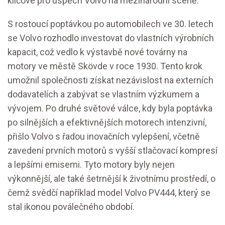
klíčové pro úspěch Volvo na mezinárodní scéně.
S rostoucí poptávkou po automobilech ve 30. letech
se Volvo rozhodlo investovat do vlastních výrobních
kapacit, což vedlo k výstavbě nové továrny na
motory ve městě Skövde v roce 1930. Tento krok
umožnil společnosti získat nezávislost na externích
dodavatelích a zabývat se vlastním výzkumem a
vývojem. Po druhé světové válce, kdy byla poptávka
po silnějších a efektivnějších motorech intenzivní,
přišlo Volvo s řadou inovačních vylepšení, včetně
zavedení prvních motorů s vyšší stlačovací kompresí
a lepšími emisemi. Tyto motory byly nejen
výkonnější, ale také šetrnější k životnímu prostředí, o
čemž svědčí například model Volvo PV444, který se
stal ikonou poválečného období.