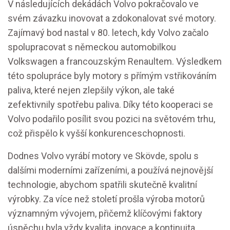
V následujících dekádách Volvo pokračovalo ve
svém závazku inovovat a zdokonalovat své motory.
Zajímavý bod nastal v 80. letech, kdy Volvo začalo
spolupracovat s německou automobilkou
Volkswagen a francouzským Renaultem. Výsledkem
této spolupráce byly motory s přímým vstřikováním
paliva, které nejen zlepšily výkon, ale také
zefektivnily spotřebu paliva. Díky této kooperaci se
Volvo podařilo posílit svou pozici na světovém trhu,
což přispělo k vyšší konkurenceschopnosti.
Dodnes Volvo vyrábí motory ve Skövde, spolu s
dalšími moderními zařízeními, a používá nejnovější
technologie, abychom spatřili skutečně kvalitní
výrobky. Za více než století prošla výroba motorů
významným vývojem, přičemž klíčovými faktory
úspěchu byla vždy kvalita, inovace a kontinuita