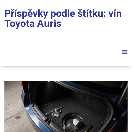
Příspěvky podle štítku: vín
Toyota Auris