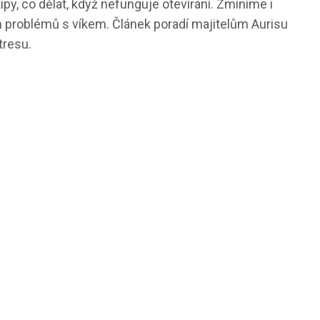
tipy, co dělat, když nefunguje otevírání. Zmíníme i
h problémů s víkem. Článek poradí majitelům Aurisu
tresu.