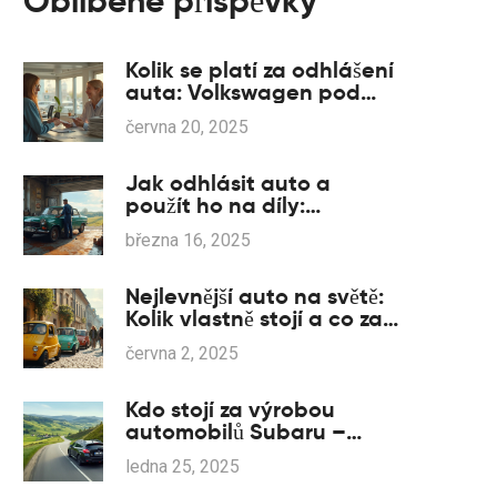
Oblíbené příspěvky
Kolik se platí za odhlášení
auta: Volkswagen pod
lupou
června 20, 2025
Jak odhlásit auto a
použít ho na díly:
Praktický návod
března 16, 2025
Nejlevnější auto na světě:
Kolik vlastně stojí a co za
to dostanete?
června 2, 2025
Kdo stojí za výrobou
automobilů Subaru –
odhalení tajemství
ledna 25, 2025
produkce