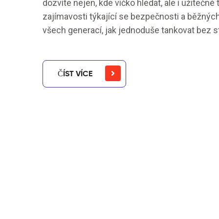
dozvíte nejen, kde víčko hledat, ale i užitečné 
zajímavosti týkající se bezpečnosti a běžnýc
všech generací, jak jednoduše tankovat bez s
ČÍST VÍCE