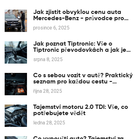
Jak zjistit obvyklou cenu auta
Mercedes-Benz - průvodce pro
české kupující
prosince 6, 2025
Jak poznat Tiptronic: Vše o
Tiptronic převodovkách a jak je
rozpoznat
srpna 8, 2025
Co s sebou vozit v autě? Praktický
seznam pro každou cestu -
Mercedes-Benz i jiné vozy
října 28, 2025
Tajemství motoru 2.0 TDI: Vše, co
potřebujete vědět
ledna 28, 2025
Co vypouští auto? Tajemství za