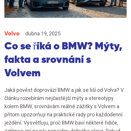
Volvo
dubna 19, 2025
Co se říká o BMW? Mýty,
fakta a srovnání s
Volvem
Jaká pověst doprovází BMW a jak se liší od Volva? V
článku rozebírám nejčastější mýty a stereotypy
kolem BMW, srovnávám reálné zážitky s Volvem a
přitom upozorňuji na praktické rady pro každodenní
ježdění. Vysvětluju, proč BMW baví některé řidiče,
zatímco jiní na něj nenajdou dobrého slova. Pokud