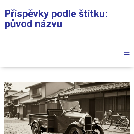
Příspěvky podle štítku:
původ názvu