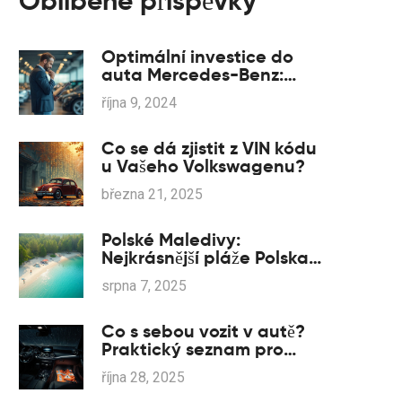
Oblíbené příspěvky
Optimální investice do
auta Mercedes-Benz:
Kolik a proč?
října 9, 2024
Co se dá zjistit z VIN kódu
u Vašeho Volkswagenu?
března 21, 2025
Polské Maledivy:
Nejkrásnější pláže Polska,
které musíte zažít
srpna 7, 2025
Co s sebou vozit v autě?
Praktický seznam pro
každou cestu - Mercedes-
října 28, 2025
Benz i jiné vozy