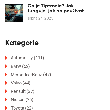
Co je Tiptronic? Jak
funguje, jak ho používat a
rozdíl vs DSG/S tronic
srpna 24, 2025
Kategorie
Automobily
(111)
BMW
(52)
Mercedes-Benz
(47)
Volvo
(44)
Renault
(37)
Nissan
(26)
Toyota
(22)