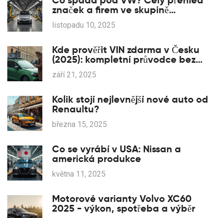
Co spadá pod VW? Celý přehled
značek a firem ve skupině
Volkswagen
listopadu 10, 2025
Kde prověřit VIN zdarma v Česku
(2025): kompletní průvodce bez
platebních zdí
září 21, 2025
Kolik stojí nejlevnější nové auto od
Renaultu?
března 15, 2025
Co se vyrábí v USA: Nissan a
americká produkce
května 11, 2025
Motorové varianty Volvo XC60
2025 - výkon, spotřeba a výběr