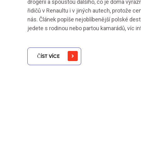
drogérií a spoustou dalšího, co je doma výra
řidičů v Renaultu i v jiných autech, protože c
nás. Článek popíše nejoblíbenější polské destin
jedete s rodinou nebo partou kamarádů, víc in
ČÍST VÍCE