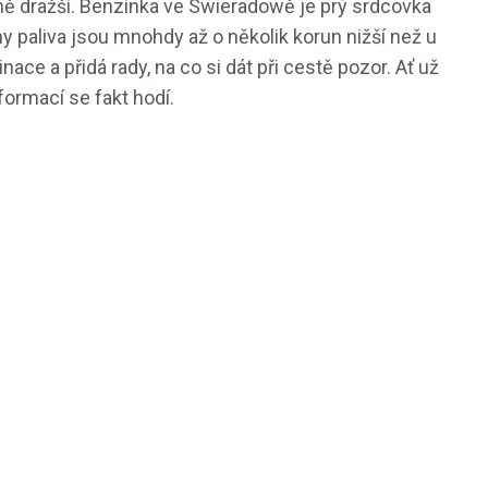
zně dražší. Benzínka ve Swieradowě je prý srdcovka
eny paliva jsou mnohdy až o několik korun nižší než u
ace a přidá rady, na co si dát při cestě pozor. Ať už
formací se fakt hodí.