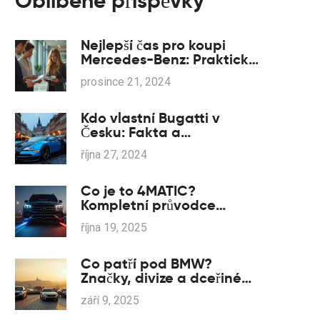
Oblíbené příspěvky
Nejlepší čas pro koupi
Mercedes-Benz: Praktické
rady a tipy
prosince 21, 2024
Kdo vlastní Bugatti v
Česku: Fakta a
zajímavosti
října 27, 2024
Co je to 4MATIC?
Kompletní průvodce
systémem pohonu všech
října 19, 2025
kol Mercedes‑Benz
Co patří pod BMW?
Značky, divize a dceřiné
firmy BMW Group (2025)
září 9, 2025