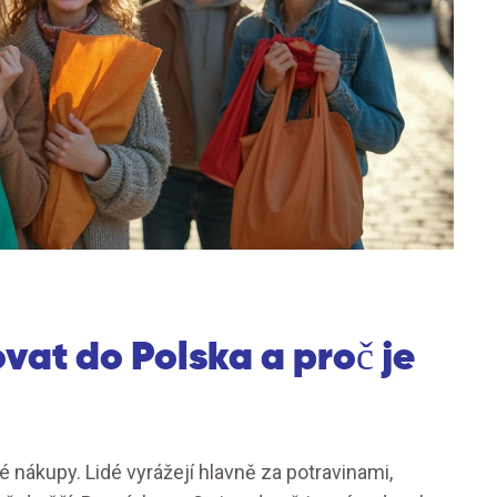
vat do Polska a proč je
é nákupy. Lidé vyrážejí hlavně za potravinami,