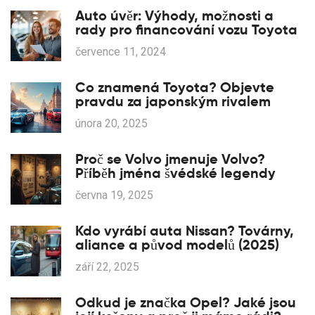
Auto úvěr: Výhody, možnosti a
rady pro financování vozu Toyota
července 11, 2024
Co znamená Toyota? Objevte
pravdu za japonským rivalem
února 20, 2025
Proč se Volvo jmenuje Volvo?
Příběh jména švédské legendy
června 19, 2025
Kdo vyrábí auta Nissan? Továrny,
aliance a původ modelů (2025)
září 22, 2025
Odkud je značka Opel? Jaké jsou