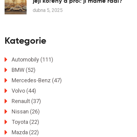
její kořeny a proč ji máme rádi?
dubna 5, 2025
Kategorie
Automobily
(111)
BMW
(52)
Mercedes-Benz
(47)
Volvo
(44)
Renault
(37)
Nissan
(26)
Toyota
(22)
Mazda
(22)