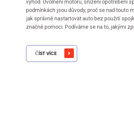
výhod. Uvolnění motoru, snížení opotřebení s
podmínkách jsou důvody, proč se nad touto mož
jak správně nastartovat auto bez použití spo
značně pomoci. Podíváme se na to, jakými zp
ČÍST VÍCE