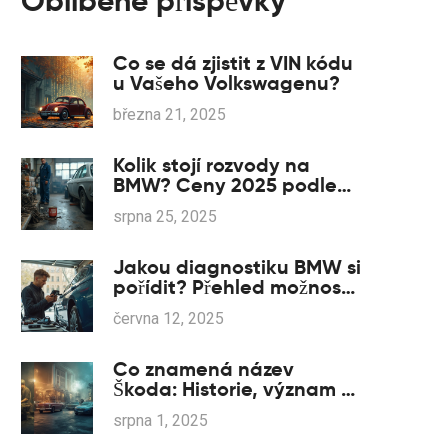
Oblíbené příspěvky
Co se dá zjistit z VIN kódu
u Vašeho Volkswagenu?
března 21, 2025
Kolik stojí rozvody na
BMW? Ceny 2025 podle
motoru (řetěz vs. řemen)
srpna 25, 2025
Jakou diagnostiku BMW si
pořídit? Přehled možností
i tipů
června 12, 2025
Co znamená název
Škoda: Historie, význam a
příběh slavné značky
srpna 1, 2025