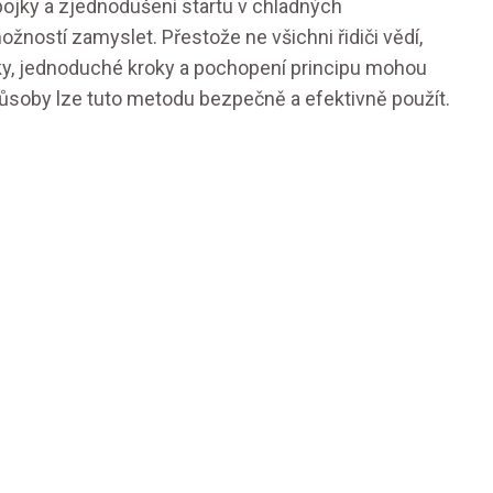
pojky a zjednodušení startu v chladných
ností zamyslet. Přestože ne všichni řidiči vědí,
jky, jednoduché kroky a pochopení principu mohou
ůsoby lze tuto metodu bezpečně a efektivně použít.