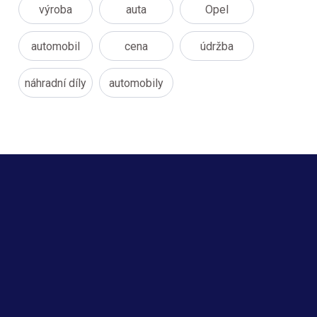
výroba
auta
Opel
automobil
cena
údržba
náhradní díly
automobily