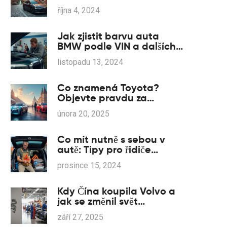
října 4, 2024
Jak zjistit barvu auta
BMW podle VIN a dalších
metod
listopadu 13, 2024
Co znamená Toyota?
Objevte pravdu za
japonským rivalem
února 20, 2025
Co mít nutně s sebou v
autě: Tipy pro řidiče
Renault
prosince 15, 2024
Kdy Čína koupila Volvo a
jak se změnil svět
luxusních vozů
září 27, 2025