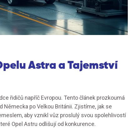
pelu Astra a Tajemství
srdce řidičů napříč Evropou. Tento článek prozkoumá
od Německa po Velkou Británii. Zjistíme, jak se
emeslem, aby vznikl vůz proslulý svou spolehlivostí
teré Opel Astru odlišují od konkurence.