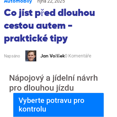
Automobily
října 22, 2025
Co jíst před dlouhou
cestou autem -
praktické tipy
Jan Voříšek
0 Komentáře
Napsáno
Nápojový a jídelní návrh
pro dlouhou jízdu
Vyberte potravu pro
kontrolu