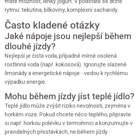
máte možnost, lehký jogurt. V podstatě se držte
rytmu: tekutina, bílkoviny, komplexní sacharidy.
Často kladené otázky
Jaké nápoje jsou nejlepší během
dlouhé jízdy?
Nejlepší je čistá voda, případně mírně osolená
rostlinná voda (např. kokosová). Ignorujte slazené
limonády a energetické nápoje - vedou k rychlému
výpadku energie.
Mohu během jízdy jíst teplé jídlo?
Teplé jídlo může zvýšit riziko nevolnosti, zejména v
horkém voze. Pokud chcete něco teplého, připravte
si např. horkou polévku v termohrnci a konzumujte v
pravidelných přestávkách, ne během jízdy.