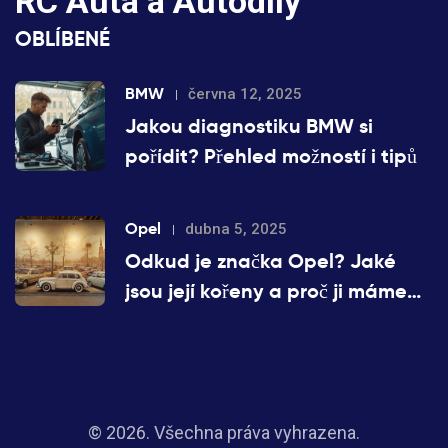
RC Auta a Autodíly
OBLÍBENÉ
BMW
června 12, 2025
Jakou diagnostiku BMW si
pořídit? Přehled možností i tipů
Opel
dubna 5, 2025
Odkud je značka Opel? Jaké
jsou její kořeny a proč ji máme
rádi?
© 2026. Všechna práva vyhrazena.