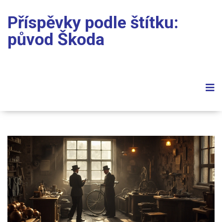
Příspěvky podle štítku:
původ Škoda