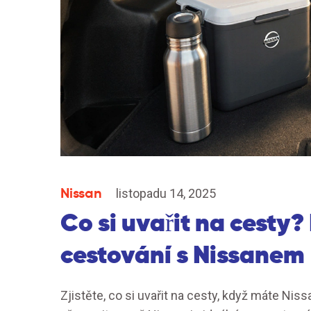
Nissan
listopadu 14, 2025
Co si uvařit na cesty
cestování s Nissanem
Zjistěte, co si uvařit na cesty, když máte Niss