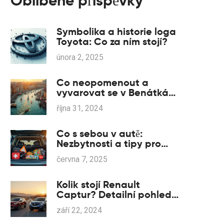
Oblíbené příspěvky
Symbolika a historie loga
Toyota: Co za ním stojí?
února 2, 2025
Co neopomenout a
vyvarovat se v Benátkách
- Praktické tipy k
října 31, 2024
uspokojivému pobytu
Co s sebou v autě:
Nezbytnosti a tipy pro
majitele Mazdy
června 7, 2025
Kolik stojí Renault
Captur? Detailní pohled
na ceny a vlastnosti
září 22, 2024