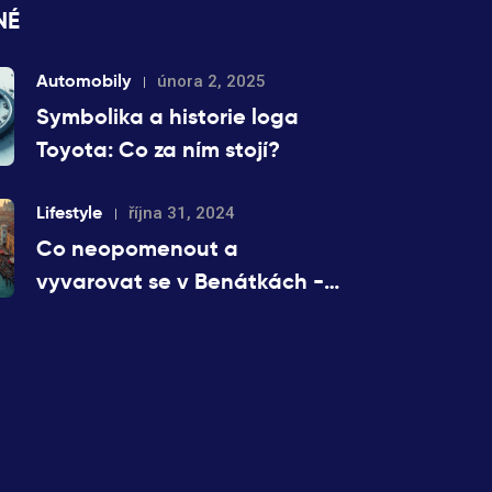
NÉ
Automobily
února 2, 2025
Symbolika a historie loga
Toyota: Co za ním stojí?
Lifestyle
října 31, 2024
Co neopomenout a
vyvarovat se v Benátkách -
Praktické tipy k
uspokojivému pobytu