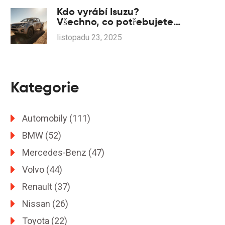
Kdo vyrábí Isuzu?
Všechno, co potřebujete
vědět o výrobci a jeho
listopadu 23, 2025
vztahu k Opelu
Kategorie
Automobily
(111)
BMW
(52)
Mercedes-Benz
(47)
Volvo
(44)
Renault
(37)
Nissan
(26)
Toyota
(22)