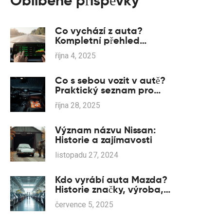
Oblíbené příspěvky
Co vychází z auta?
Kompletní přehled
výstupů a emisí
října 4, 2025
Co s sebou vozit v autě?
Praktický seznam pro
každou cestu - Mercedes-
října 28, 2025
Benz i jiné vozy
Význam názvu Nissan:
Historie a zajímavosti
listopadu 27, 2024
Kdo vyrábí auta Mazda?
Historie značky, výroba,
zajímavosti a kde se
července 5, 2025
montují vozy Mazda