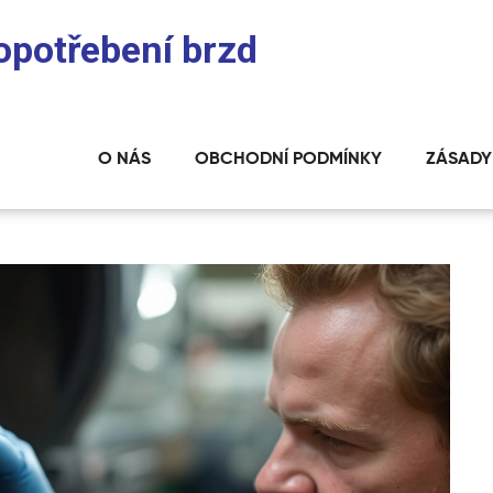
 opotřebení brzd
O NÁS
OBCHODNÍ PODMÍNKY
ZÁSADY