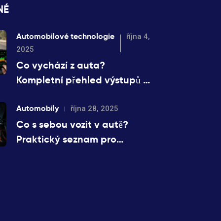
NÉ
Automobilové technologie
října 4,
2025
Co vychází z auta?
Kompletní přehled výstupů a
emisí
Automobily
října 28, 2025
Co s sebou vozit v autě?
Praktický seznam pro
každou cestu - Mercedes-
Benz i jiné vozy