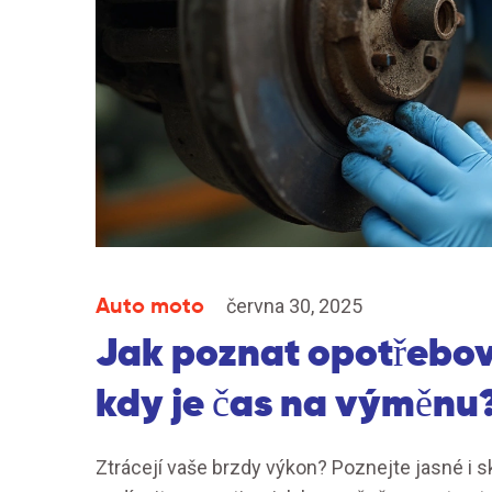
Auto moto
června 30, 2025
Jak poznat opotřebov
kdy je čas na výměnu
Ztrácejí vaše brzdy výkon? Poznejte jasné i 