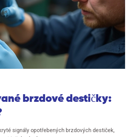
ané brzdové destičky:
?
skryté signály opotřebených brzdových destiček,