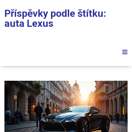
Příspěvky podle štítku:
auta Lexus