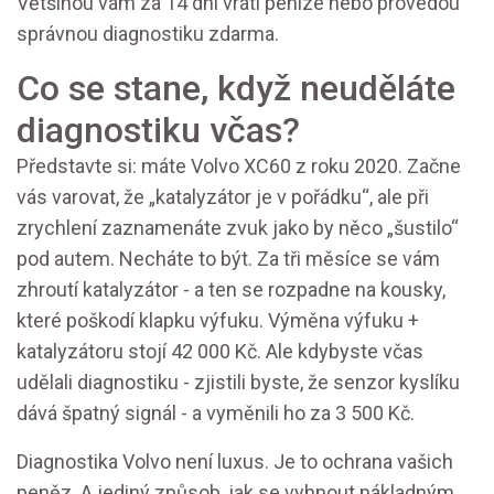
Většinou vám za 14 dní vrátí peníze nebo provedou
správnou diagnostiku zdarma.
Co se stane, když neuděláte
diagnostiku včas?
Představte si: máte Volvo XC60 z roku 2020. Začne
vás varovat, že „katalyzátor je v pořádku“, ale při
zrychlení zaznamenáte zvuk jako by něco „šustilo“
pod autem. Necháte to být. Za tři měsíce se vám
zhroutí katalyzátor - a ten se rozpadne na kousky,
které poškodí klapku výfuku. Výměna výfuku +
katalyzátoru stojí 42 000 Kč. Ale kdybyste včas
udělali diagnostiku - zjistili byste, že senzor kyslíku
dává špatný signál - a vyměnili ho za 3 500 Kč.
Diagnostika Volvo není luxus. Je to ochrana vašich
peněz. A jediný způsob, jak se vyhnout nákladným