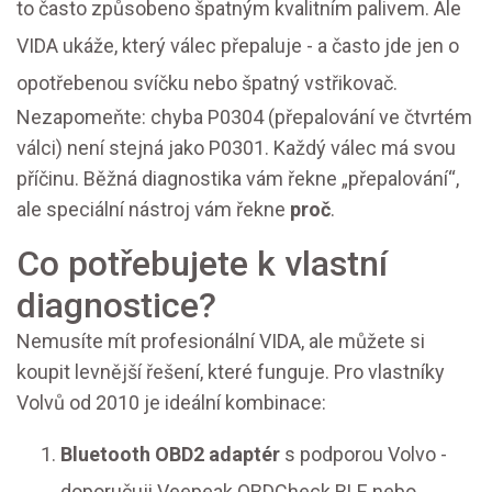
to často způsobeno špatným kvalitním palivem. Ale
VIDA ukáže, který válec přepaluje - a často jde jen o
opotřebenou svíčku nebo špatný vstřikovač.
Nezapomeňte: chyba P0304 (přepalování ve čtvrtém
válci) není stejná jako P0301. Každý válec má svou
příčinu. Běžná diagnostika vám řekne „přepalování“,
ale speciální nástroj vám řekne
proč
.
Co potřebujete k vlastní
diagnostice?
Nemusíte mít profesionální VIDA, ale můžete si
koupit levnější řešení, které funguje. Pro vlastníky
Volvů od 2010 je ideální kombinace:
Bluetooth OBD2 adaptér
s podporou Volvo -
doporučuji Veepeak OBDCheck BLE nebo