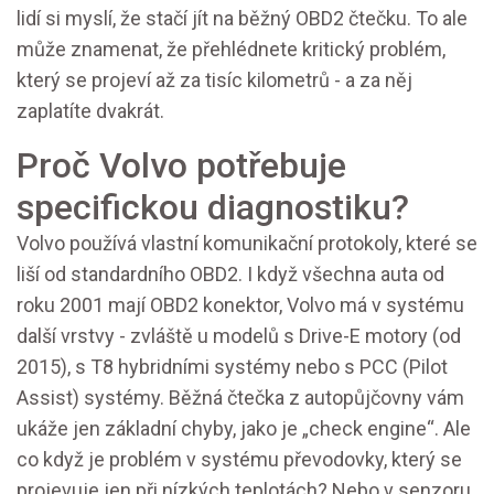
lidí si myslí, že stačí jít na běžný OBD2 čtečku. To ale
může znamenat, že přehlédnete kritický problém,
který se projeví až za tisíc kilometrů - a za něj
zaplatíte dvakrát.
Proč Volvo potřebuje
specifickou diagnostiku?
Volvo používá vlastní komunikační protokoly, které se
liší od standardního OBD2. I když všechna auta od
roku 2001 mají OBD2 konektor, Volvo má v systému
další vrstvy - zvláště u modelů s Drive-E motory (od
2015), s T8 hybridními systémy nebo s PCC (Pilot
Assist) systémy. Běžná čtečka z autopůjčovny vám
ukáže jen základní chyby, jako je „check engine“. Ale
co když je problém v systému převodovky, který se
projevuje jen při nízkých teplotách? Nebo v senzoru