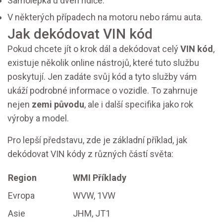
Samolepka u dveří řidiče.
V některých případech na motoru nebo rámu auta.
Jak dekódovat VIN kód
Pokud chcete jít o krok dál a dekódovat celý
VIN kód
,
existuje několik online nástrojů, které tuto službu
poskytují. Jen zadáte svůj kód a tyto služby vám
ukáží podrobné informace o vozidle. To zahrnuje
nejen
zemi původu
, ale i další specifika jako rok
výroby a model.
Pro lepší představu, zde je základní příklad, jak
dekódovat VIN kódy z různých částí světa:
Region
WMI Příklady
Evropa
WVW, 1VW
Asie
JHM, JT1