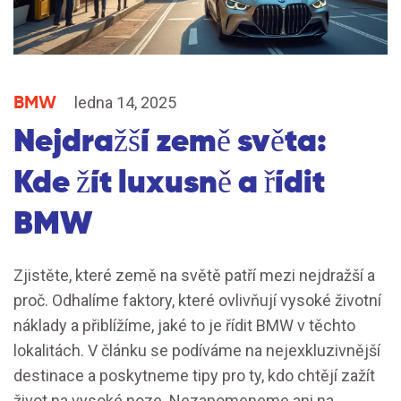
BMW
ledna 14, 2025
Nejdražší země světa:
Kde žít luxusně a řídit
BMW
Zjistěte, které země na světě patří mezi nejdražší a
proč. Odhalíme faktory, které ovlivňují vysoké životní
náklady a přiblížíme, jaké to je řídit BMW v těchto
lokalitách. V článku se podíváme na nejexkluzivnější
destinace a poskytneme tipy pro ty, kdo chtějí zažít
život na vysoké noze. Nezapomeneme ani na