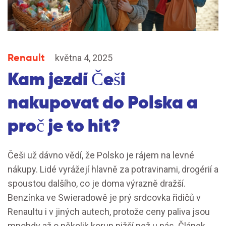
Renault
května 4, 2025
Kam jezdí Češi
nakupovat do Polska a
proč je to hit?
Češi už dávno vědí, že Polsko je rájem na levné
nákupy. Lidé vyrážejí hlavně za potravinami, drogérií a
spoustou dalšího, co je doma výrazně dražší.
Benzínka ve Swieradowě je prý srdcovka řidičů v
Renaultu i v jiných autech, protože ceny paliva jsou
mnohdy až o několik korun nižší než u nás. Článek