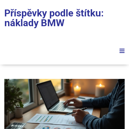
Příspěvky podle štítku:
náklady BMW