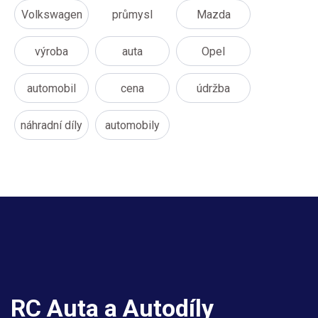
Volkswagen
průmysl
Mazda
výroba
auta
Opel
automobil
cena
údržba
náhradní díly
automobily
RC Auta a Autodíly